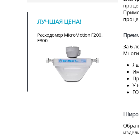
проце
Приме
процен
ЛУЧШАЯ ЦЕНА!
Преим
Расходомер MicroMotion F200,
F300
За 6 
Многи
Яв
Им
Пр
У 
ГО
Широк
Обрат
издел