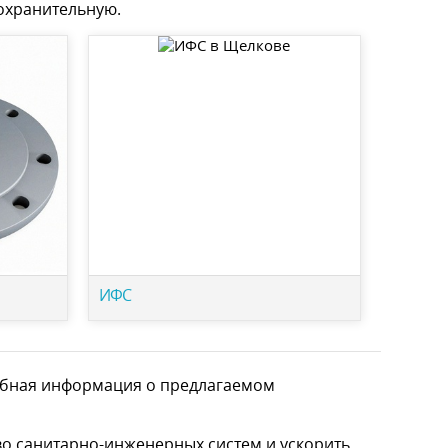
дохранительную.
ИФС
робная информация о предлагаемом
о санитарно-инженерных систем и ускорить